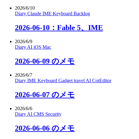
2026/6/10
Diary
Claude
IME
Keyboard
Backlog
2026-06-10：Fable 5、IME
2026/6/9
Diary
AI
iOS
Mac
2026-06-09 のメモ
2026/6/7
Diary
IME
Keyboard
Gadget
travel
AI
CotEditor
2026-06-07 のメモ
2026/6/6
Diary
AI
CMS
Security
2026-06-06 のメモ