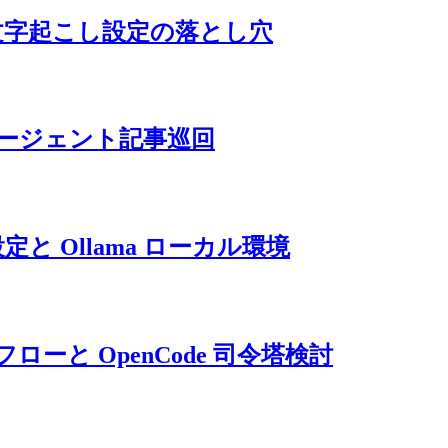
 Meet 文字起こし設定の落とし穴
と AI エージェント記事巡回
ive 設定と Ollama ローカル環境
 取込フローと OpenCode 司令塔検討