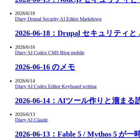
2026/6/18
Diary
Drupal
Security
AI
Editor
Markdown
2026-06-18：Drupal セキュリティ
2026/6/16
Diary
AI
Codex
CMS
Blog
mobile
2026-06-16 のメモ
2026/6/14
Diary
AI
Codex
Editor
Keyboard
writing
2026-06-14：AIツール作りと溜ま
2026/6/13
Diary
AI
Claude
2026-06-13：Fable 5 / Mythos 