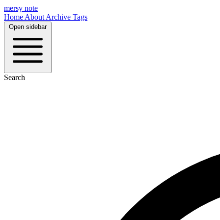
mersy note
Home
About
Archive
Tags
Open sidebar
Search