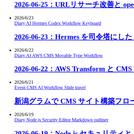
2026-06-25：URLリサーチ改善と ope
2026/6/23
Diary
AI
Hermes
Codex
Workflow
Keyboard
2026-06-23：Hermes を司令塔
2026/6/22
Diary
AI
AWS
CMS
Movable Type
Workflow
2026-06-22：AWS Transform 
2026/6/21
Event
CMS
AI
Workflow
Slide
travel
新潟グラムで CMS サイト構築フ
2026/6/19
Diary
Node.js
Security
Editor
Markdown
outliner
2026-06-19：Node.js セキュリテ