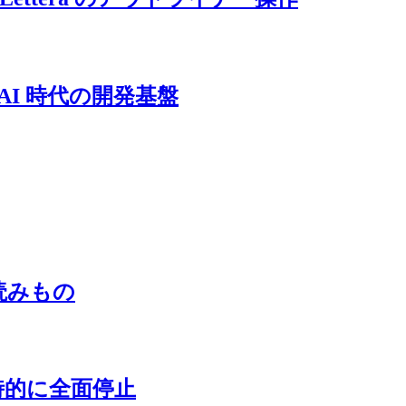
と AI 時代の開発基盤
る読みもの
5 が一時的に全面停止