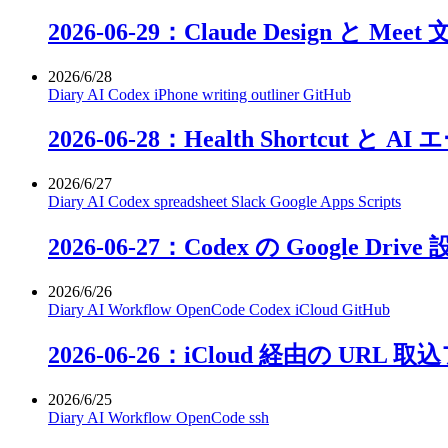
2026-06-29：Claude Design と
2026/6/28
Diary
AI
Codex
iPhone
writing
outliner
GitHub
2026-06-28：Health Shortcut 
2026/6/27
Diary
AI
Codex
spreadsheet
Slack
Google Apps Scripts
2026-06-27：Codex の Google Dr
2026/6/26
Diary
AI
Workflow
OpenCode
Codex
iCloud
GitHub
2026-06-26：iCloud 経由の URL
2026/6/25
Diary
AI
Workflow
OpenCode
ssh