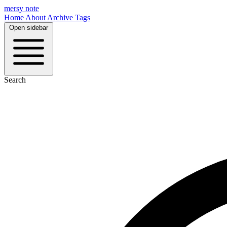
mersy note
Home
About
Archive
Tags
Open sidebar
Search