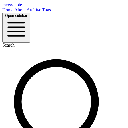
mersy note
Home
About
Archive
Tags
Open sidebar
Search