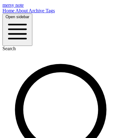
mersy note
Home
About
Archive
Tags
Open sidebar
Search