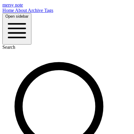
mersy note
Home
About
Archive
Tags
Open sidebar
Search