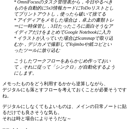
* OmniFocusのタスク管理表から，今日やるべき
ものを自動的に5x3情報カードにToDoリストとし
てプリントアウトし，使ったら破いて捨てる
* アイディアをメモした場合は，卓上の書類トレ
ーに一時保管し，3日たったころに面白そうなア
イディアだけをまとめてGoogle Notebookに入力
* イラストが入っていた場合はScansnapで取り込
むか，デジカメで撮影してYojimboや紙コピとい
ったツールに放り込む
こうしたワークフローをあらかじめ作っておい
て，それに従って「シンクロ」が自動化するよう
にします。
メモったものをどう利用するかから逆算しながら、
デジタルにも落とすフローを考えておくことが必要そうです
ね。
デジタルにしなくてもよいものは、メインの日常ノートに貼
るだけでも良さそうな気も。
それは時と場合によりそうだな～