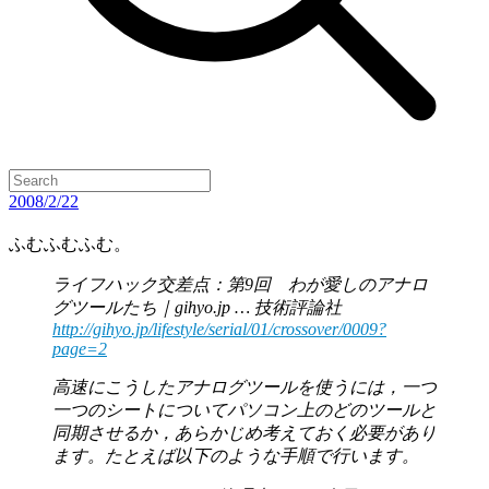
2008/2/22
ふむふむふむ。
ライフハック交差点：第9回 わが愛しのアナロ
グツールたち｜gihyo.jp … 技術評論社
http://gihyo.jp/lifestyle/serial/01/crossover/0009?
page=2
高速にこうしたアナログツールを使うには，一つ
一つのシートについてパソコン上のどのツールと
同期させるか，あらかじめ考えておく必要があり
ます。たとえば以下のような手順で行います。