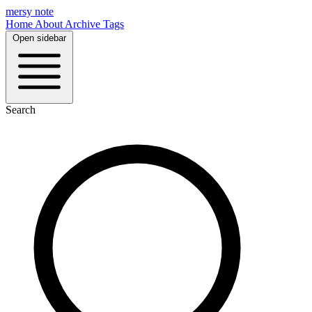
mersy note
Home
About
Archive
Tags
Open sidebar
Search