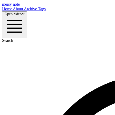
mersy note
Home
About
Archive
Tags
Open sidebar
Search