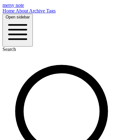
mersy note
Home
About
Archive
Tags
Open sidebar
Search