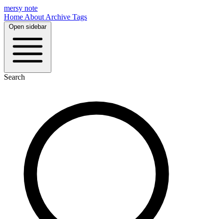
mersy note
Home
About
Archive
Tags
Open sidebar
Search