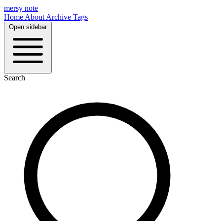
mersy note
Home
About
Archive
Tags
Open sidebar
Search