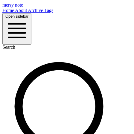
mersy note
Home
About
Archive
Tags
Open sidebar
Search