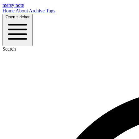
mersy note
Home
About
Archive
Tags
Open sidebar
Search