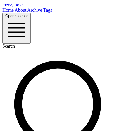
mersy note
Home
About
Archive
Tags
Open sidebar
Search