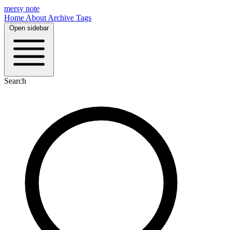
mersy note
Home
About
Archive
Tags
Open sidebar
Search