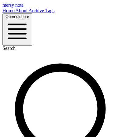
mersy note
Home
About
Archive
Tags
Open sidebar
Search