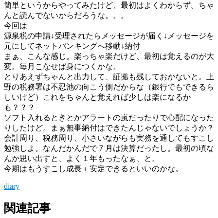
簡単というからやってみたけど、最初はよくわからず。ちゃ
んと読んでないからだろうな。。。
今回は
源泉税の申請↓受理されたらメッセージが届く↓メッセージを
元にしてネットバンキングへ移動↓納付
まぁ、こんな感じ。楽っちゃ楽だけど、最初は覚えるのが大
変。毎月こなせば身につくかな。
とりあえずちゃんと出力して、証拠も残しておかないと。上
野の税務署は不忍池の向こう側だからな（銀行でもできるら
しいけど）これをちゃんと覚えれば少しは楽になるか
も？？？
ソフト入れるときとかアラートの嵐だったりで心配になった
りしたけど。まぁ無事納付はできたんじゃないでしょうか？
会計周り、税務周り、小さいながらも実務を通してもすこし
勉強しよ。なんだかんだで７月は決算だったし。最初の頃な
んか思い出すと、よく１年もったなぁ、と。
今期はもうすこし成長＋安定できるといいのかな。
diary
関連記事