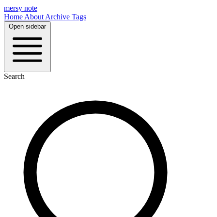
mersy note
Home
About
Archive
Tags
Open sidebar
Search