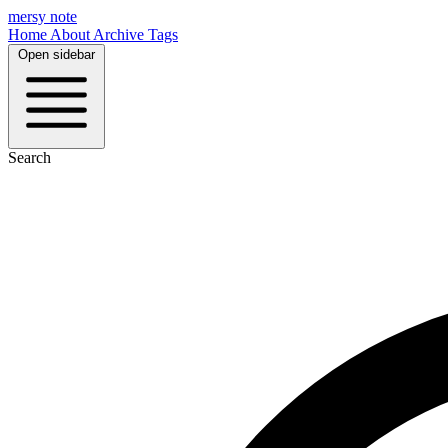
mersy note
Home
About
Archive
Tags
Open sidebar
Search