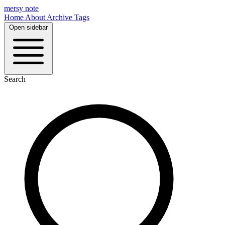
mersy note
Home
About
Archive
Tags
Open sidebar
Search