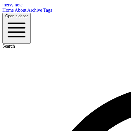
mersy note
Home
About
Archive
Tags
Open sidebar
Search