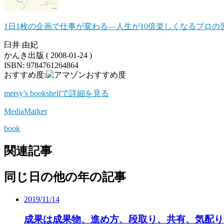
1日1枚の企画で仕事が変わる―人生が10倍楽しくなるプロの
臼井 由妃
かんき出版 ( 2008-01-24 )
ISBN: 9784761264864
おすすめ度:
mersy’s bookshelfで詳細を見る
MediaMarker
book
関連記事
同じ日の他の年の記事
2019/11/14
成果は成果物、進め方、段取り、共有、気配り