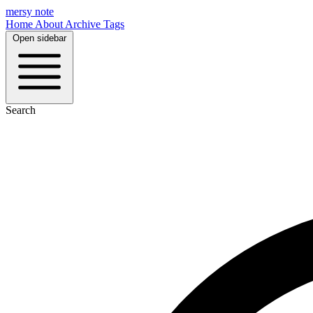
mersy note
Home
About
Archive
Tags
Open sidebar
Search