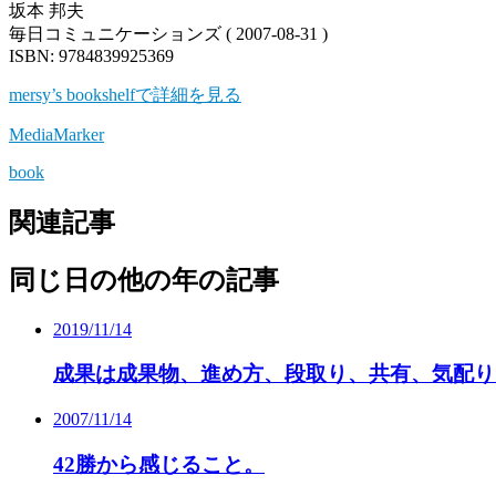
坂本 邦夫
毎日コミュニケーションズ ( 2007-08-31 )
ISBN: 9784839925369
mersy’s bookshelfで詳細を見る
MediaMarker
book
関連記事
同じ日の他の年の記事
2019/11/14
成果は成果物、進め方、段取り、共有、気配り
2007/11/14
42勝から感じること。