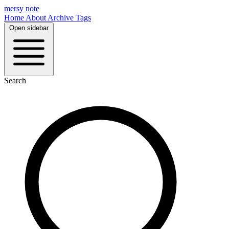
mersy note
Home
About
Archive
Tags
Open sidebar
Search