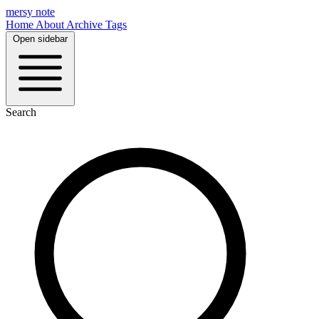
mersy note
Home
About
Archive
Tags
Open sidebar
Search