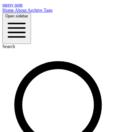
mersy note
Home
About
Archive
Tags
Open sidebar
Search