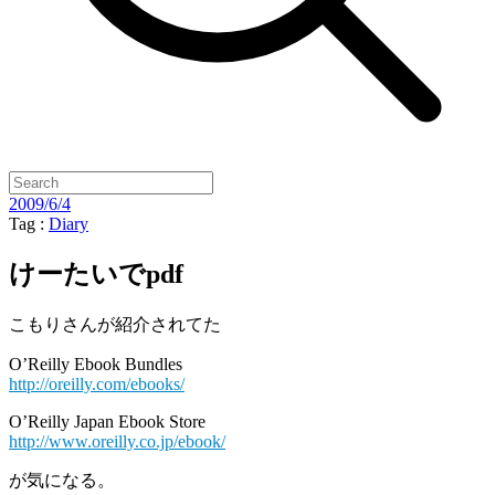
2009/6/4
Tag :
Diary
けーたいでpdf
こもりさんが紹介されてた
O’Reilly Ebook Bundles
http://oreilly.com/ebooks/
O’Reilly Japan Ebook Store
http://www.oreilly.co.jp/ebook/
が気になる。