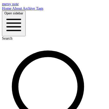
mersy note
Home
About
Archive
Tags
Open sidebar
Search