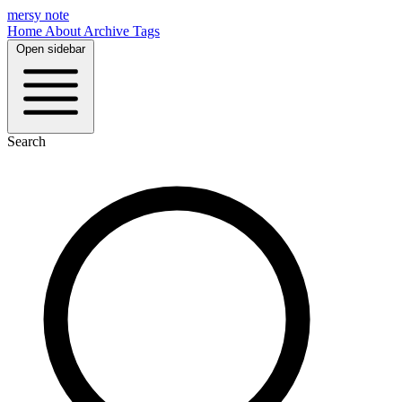
mersy note
Home
About
Archive
Tags
Open sidebar
Search