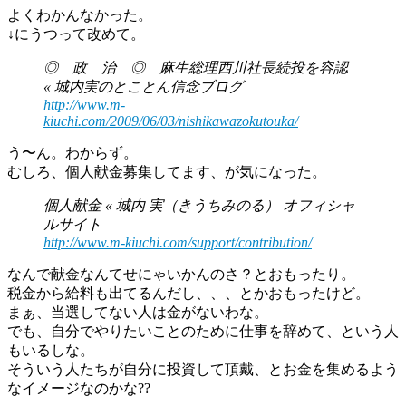
よくわかんなかった。
↓にうつって改めて。
◎ 政 治 ◎ 麻生総理西川社長続投を容認
« 城内実のとことん信念ブログ
http://www.m-
kiuchi.com/2009/06/03/nishikawazokutouka/
う〜ん。わからず。
むしろ、個人献金募集してます、が気になった。
個人献金 « 城内 実（きうちみのる） オフィシャ
ルサイト
http://www.m-kiuchi.com/support/contribution/
なんで献金なんてせにゃいかんのさ？とおもったり。
税金から給料も出てるんだし、、、とかおもったけど。
まぁ、当選してない人は金がないわな。
でも、自分でやりたいことのために仕事を辞めて、という人
もいるしな。
そういう人たちが自分に投資して頂戴、とお金を集めるよう
なイメージなのかな??