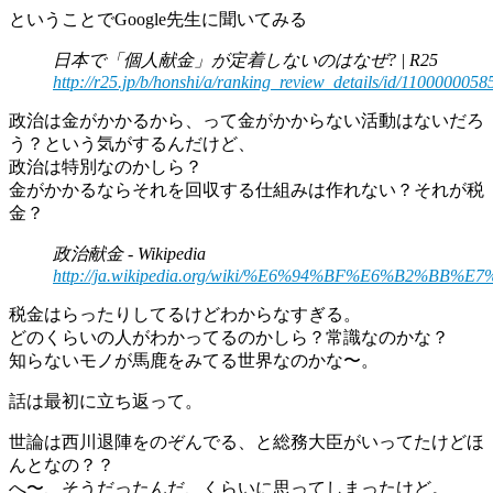
ということでGoogle先生に聞いてみる
日本で「個人献金」が定着しないのはなぜ? | R25
http://r25.jp/b/honshi/a/ranking_review_details/id/1100000058
政治は金がかかるから、って金がかからない活動はないだろ
う？という気がするんだけど、
政治は特別なのかしら？
金がかかるならそれを回収する仕組みは作れない？それが税
金？
政治献金 - Wikipedia
http://ja.wikipedia.org/wiki/%E6%94%BF%E6%B2%BB
税金はらったりしてるけどわからなすぎる。
どのくらいの人がわかってるのかしら？常識なのかな？
知らないモノが馬鹿をみてる世界なのかな〜。
話は最初に立ち返って。
世論は西川退陣をのぞんでる、と総務大臣がいってたけどほ
んとなの？？
へ〜、そうだったんだ、くらいに思ってしまったけど。