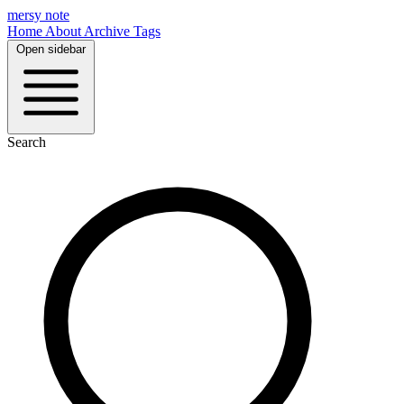
mersy note
Home
About
Archive
Tags
Open sidebar
Search