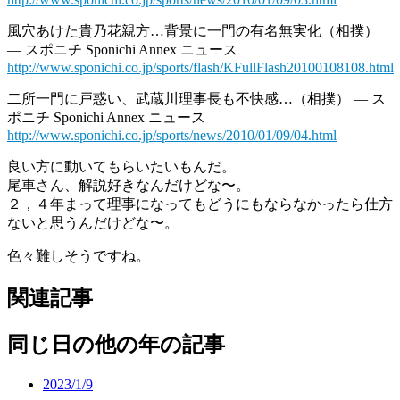
風穴あけた貴乃花親方…背景に一門の有名無実化（相撲）
— スポニチ Sponichi Annex ニュース
http://www.sponichi.co.jp/sports/flash/KFullFlash20100108108.html
二所一門に戸惑い、武蔵川理事長も不快感…（相撲） — ス
ポニチ Sponichi Annex ニュース
http://www.sponichi.co.jp/sports/news/2010/01/09/04.html
良い方に動いてもらいたいもんだ。
尾車さん、解説好きなんだけどな〜。
２，４年まって理事になってもどうにもならなかったら仕方
ないと思うんだけどな〜。
色々難しそうですね。
関連記事
同じ日の他の年の記事
2023/1/9