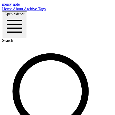
mersy note
Home
About
Archive
Tags
Open sidebar
Search