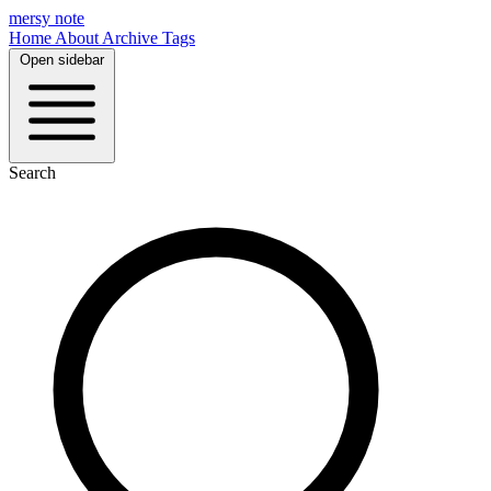
mersy note
Home
About
Archive
Tags
Open sidebar
Search