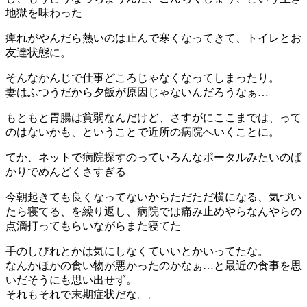
地獄を味わった
痺れがやんだら熱いのは止んで寒くなってきて、トイレとお
友達状態に。
そんなかんじで仕事どころじゃなくなってしまったり。
妻はふつうだから夕飯が原因じゃないんだろうなぁ…
もともと胃腸は貧弱なんだけど、さすがにここまでは、って
のはないかも、ということで近所の病院へいくことに。
てか、ネットで病院探すのっていろんなポータルみたいのば
かりでめんどくさすぎる
今朝起きても良くなってないからただただ横になる、気づい
たら寝てる、を繰り返し、病院では痛み止めやらなんやらの
点滴打ってもらいながらまた寝てた
手のしびれとかは気にしなくていいとかいってたな。
なんかほかの食い物が悪かったのかなぁ…と最近の食事を思
いだそうにも思い出せず。
それもそれで末期症状だな。。