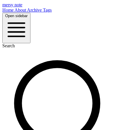
mersy note
Home
About
Archive
Tags
Open sidebar
Search