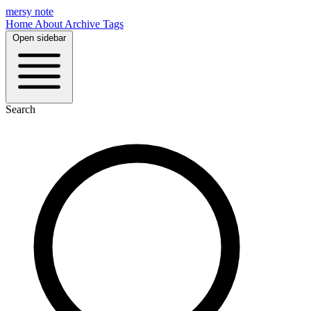
mersy note
Home
About
Archive
Tags
Open sidebar
Search