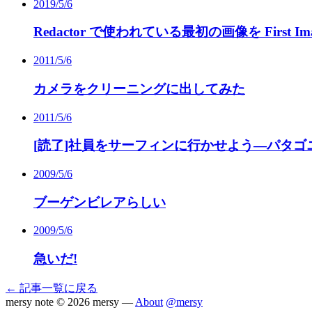
2019/5/6
Redactor で使われている最初の画像を First Image
2011/5/6
カメラをクリーニングに出してみた
2011/5/6
[読了]社員をサーフィンに行かせよう―パタゴ
2009/5/6
ブーゲンビレアらしい
2009/5/6
急いだ!
← 記事一覧に戻る
mersy note
© 2026 mersy —
About
@mersy