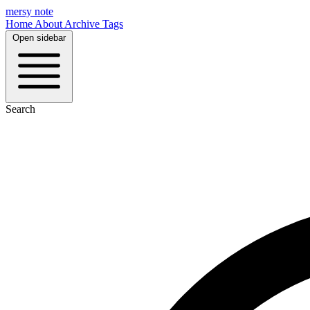
mersy note
Home
About
Archive
Tags
Open sidebar
Search