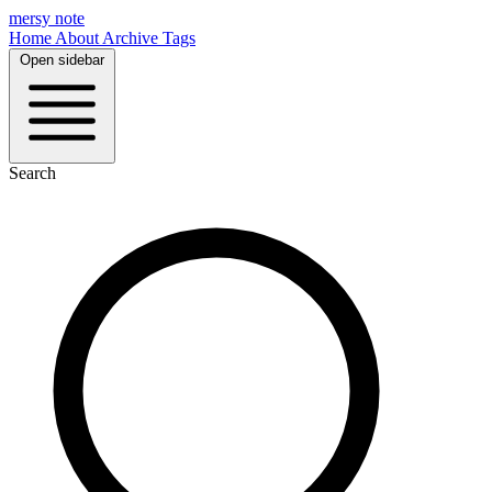
mersy note
Home
About
Archive
Tags
Open sidebar
Search