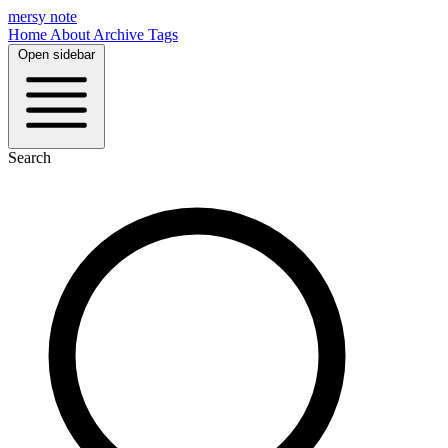
mersy note
Home
About
Archive
Tags
Open sidebar
Search