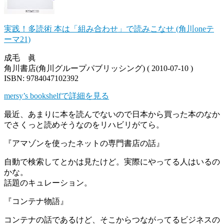
実践！多読術 本は「組み合わせ」で読みこなせ (角川oneテ
ーマ21)
成毛 眞
角川書店(角川グループパブリッシング) ( 2010-07-10 )
ISBN: 9784047102392
mersy’s bookshelfで詳細を見る
最近、あまりに本を読んでないので日本から買った本のなか
でさくっと読めそうなのをリハビリがてら。
『アマゾンを使ったネットの専門書店の話』
自動で検索してとかは見たけど。実際にやってる人はいるの
かな。
話題のキュレーション。
『コンテナ物語』
コンテナの話であるけど、そこからつながってるビジネスの