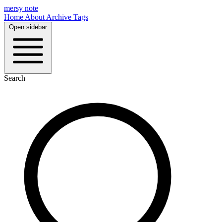
mersy note
Home
About
Archive
Tags
Open sidebar
Search