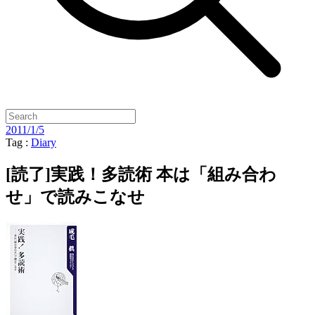
2011/1/5
Tag :
Diary
[読了]実践！多読術 本は「組み合わ
せ」で読みこなせ