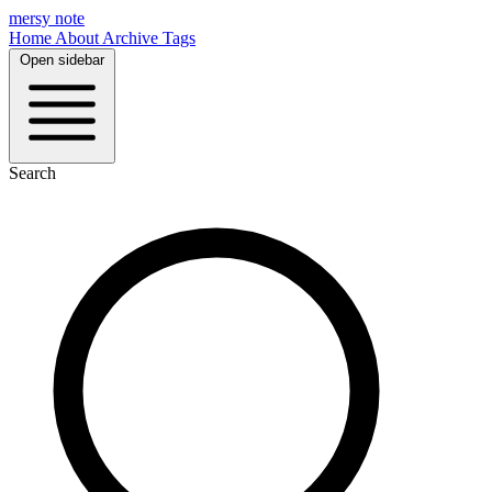
mersy note
Home
About
Archive
Tags
Open sidebar
Search