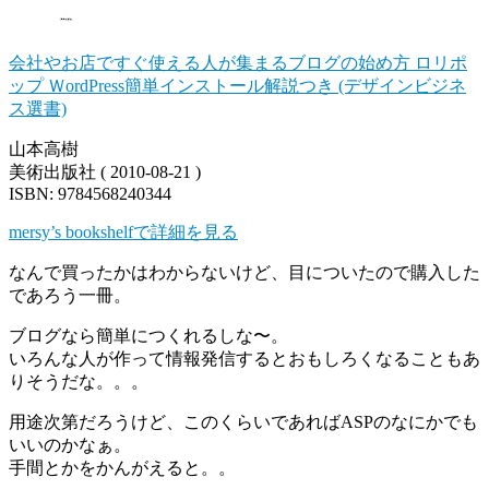
会社やお店ですぐ使える人が集まるブログの始め方 ロリポ
ップ ＷordPress簡単インストール解説つき (デザインビジネ
ス選書)
山本高樹
美術出版社 ( 2010-08-21 )
ISBN: 9784568240344
mersy’s bookshelfで詳細を見る
なんで買ったかはわからないけど、目についたので購入した
であろう一冊。
ブログなら簡単につくれるしな〜。
いろんな人が作って情報発信するとおもしろくなることもあ
りそうだな。。。
用途次第だろうけど、このくらいであればASPのなにかでも
いいのかなぁ。
手間とかをかんがえると。。