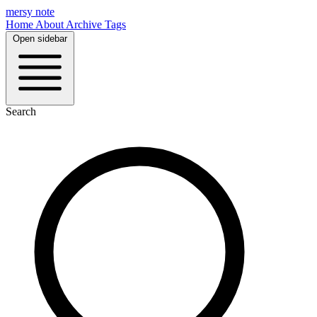
mersy note
Home
About
Archive
Tags
Open sidebar
Search