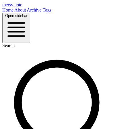
mersy note
Home
About
Archive
Tags
Open sidebar
Search