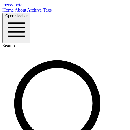
mersy note
Home
About
Archive
Tags
Open sidebar
Search