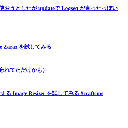
n を使おうとしたが updateで Logseq が直ったっぽい
are Zaraz を試してみる
を忘れてただけかも）
age Resizer を試してみる #craftcms