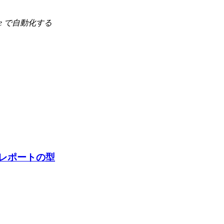
Code で自動化する
。
AIレポートの型