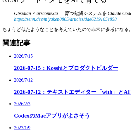
Obsidian × arscontexta — 育つ知識システムを Claude 
https://zenn.dev/miyaken0805/articles/dae6219165e858
ちょうど似たようなことを考えていたので非常に参考になる
関連記事
2026/7/15
2026-07-15：Kosshiとプロダクトビルダー
2026/7/12
2026-07-12：テキストエディター「with」と
2026/2/3
CodexのMacアプリがよさそう
2023/1/9