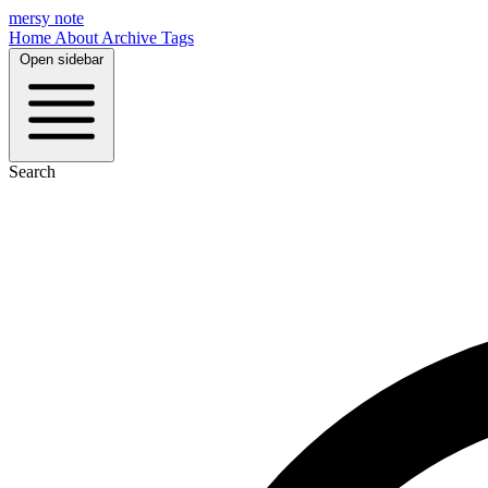
mersy note
Home
About
Archive
Tags
Open sidebar
Search