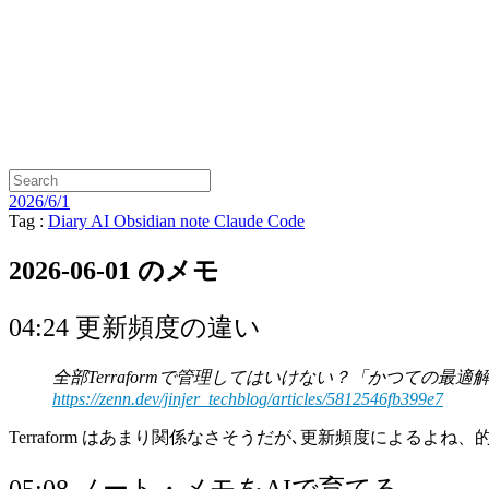
2026/6/1
Tag :
Diary
AI
Obsidian
note
Claude Code
2026-06-01 のメモ
04:24 更新頻度の違い
全部Terraformで管理してはいけない？「かつての
https://zenn.dev/jinjer_techblog/articles/5812546fb399e7
Terraform はあまり関係なさそうだが､更新頻度によるよね、
05:08 ノート・メモをAIで育てる