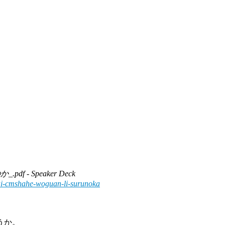
f - Speaker Deck
dai-cmshahe-woguan-li-surunoka
うか。