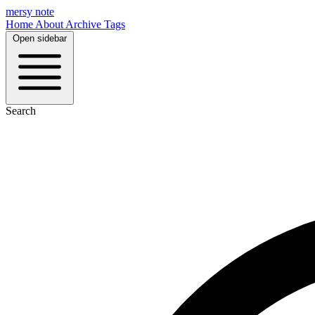
mersy note
Home
About
Archive
Tags
Open sidebar
Search