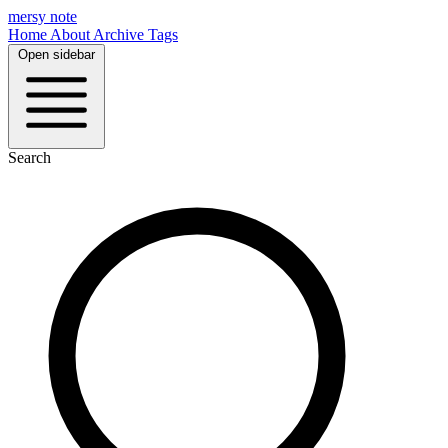
mersy note
Home
About
Archive
Tags
Open sidebar
Search