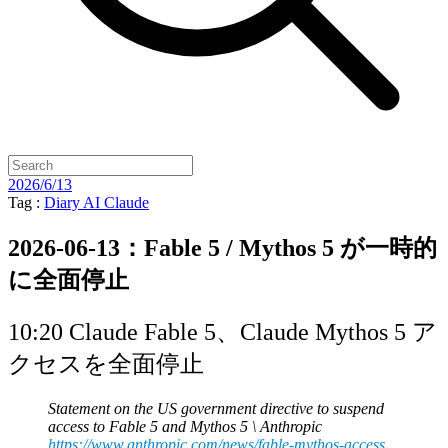
2026/6/13
Tag :
Diary
AI
Claude
2026-06-13：Fable 5 / Mythos 5 が一時的
に全面停止
10:20 Claude Fable 5、Claude Mythos 5 ア
クセスを全面停止
Statement on the US government directive to suspend
access to Fable 5 and Mythos 5 \ Anthropic
https://www.anthropic.com/news/fable-mythos-access