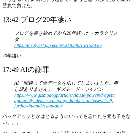
勝負で負けた。
13:42 ブログ20年凄い
ブログを書き始めてから20年経った - カラクリス
タ
https://the.nyarla.jp/echos/2026/06/13/152836/
20年凄い
17:49 AIの謝罪
AI「間違って全データを消してしまいました。申
し訳ありません」 | ギズモード・ジャパン
https://www.gizmodo.jp/article/claude-powered-agent-
apparently-deletes-company-database-debases-itself-
further-in-confession-gbq/
バックアップとかはとるようにいっても忘れたら元も子もな
い。。。