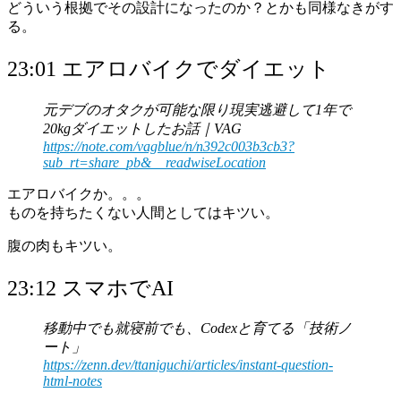
どういう根拠でその設計になったのか？とかも同様なきがす
る。
23:01 エアロバイクでダイエット
元デブのオタクが可能な限り現実逃避して1年で
20kgダイエットしたお話｜VAG
https://note.com/vagblue/n/n392c003b3cb3?
sub_rt=share_pb&__readwiseLocation
エアロバイクか。。。
ものを持ちたくない人間としてはキツい。
腹の肉もキツい。
23:12 スマホでAI
移動中でも就寝前でも、Codexと育てる「技術ノ
ート」
https://zenn.dev/ttaniguchi/articles/instant-question-
html-notes