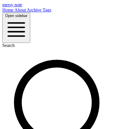
mersy note
Home
About
Archive
Tags
Open sidebar
Search