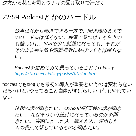
夕方から花と寿司とウナギの受け取りで汗だく。
22:59 Podcastとかのハードル
音声はながら聞きできる一方で、聞き始めるまで
のハードルは低くない。検索で見つけてもらうの
も難しいし、SNSで少し話題になっても、それが
そのまま再生数や購読者数に結びつくとは限らな
い。
Podcastを始めてみて思っていること｜catatsuy
https://sizu.me/catatsuy/posts/s5dzrtad4uza
podcastでもblogでも最初の導入が重要というのは変わらない
だろうけど､やってること自体がすばらしい（何もやれてい
ない・・・
技術の話が聞きたい。 OSSの内部実装の話が聞き
たい。 なぜそういう設計になっているのかを聞
きたい。 実際に作った人、読んだ人、運用した
人の視点で話しているものが聞きたい。