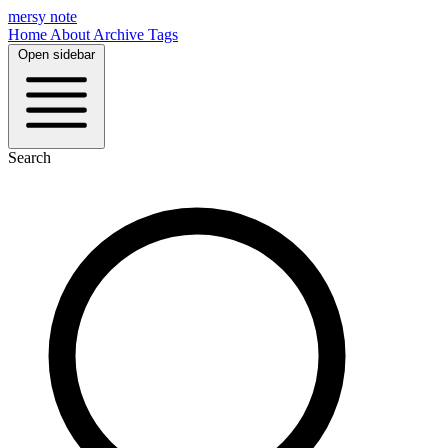
mersy note
Home
About
Archive
Tags
Open sidebar
Search