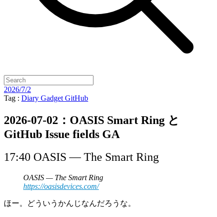
2026/7/2
Tag :
Diary
Gadget
GitHub
2026-07-02：OASIS Smart Ring と
GitHub Issue fields GA
17:40 OASIS — The Smart Ring
OASIS — The Smart Ring
https://oasisdevices.com/
ほー。どういうかんじなんだろうな。