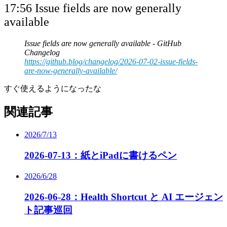
17:56 Issue fields are now generally
available
Issue fields are now generally available - GitHub
Changelog
https://github.blog/changelog/2026-07-02-issue-fields-
are-now-generally-available/
すぐ使えるようになったな
関連記事
2026/7/13
2026-07-13：紙とiPadに書けるペン
2026/6/28
2026-06-28：Health Shortcut と AI エージェン
ト記事巡回