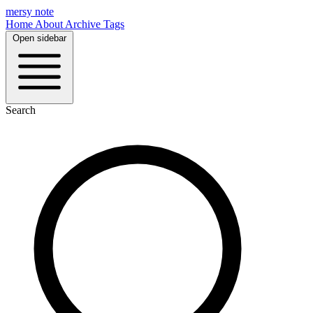
mersy note
Home
About
Archive
Tags
Open sidebar
Search