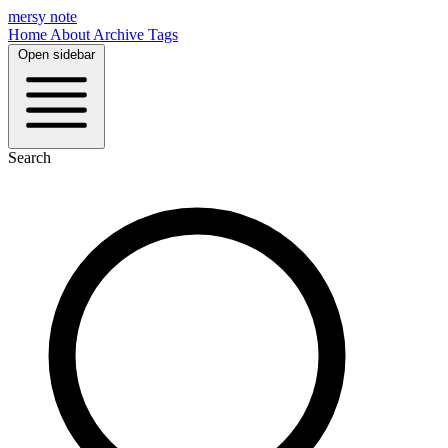
mersy note
Home
About
Archive
Tags
Open sidebar
Search