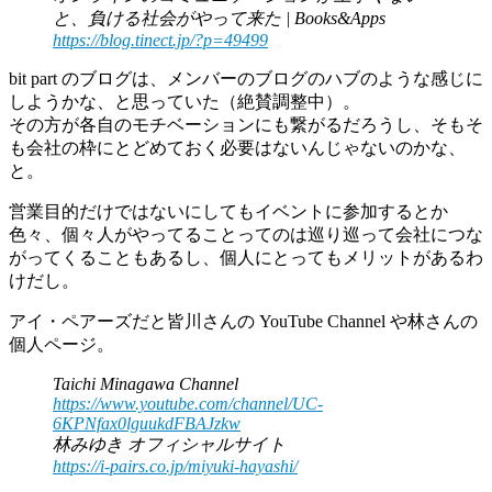
と、負ける社会がやって来た | Books&Apps
https://blog.tinect.jp/?p=49499
bit part のブログは、メンバーのブログのハブのような感じに
しようかな、と思っていた（絶賛調整中）。
その方が各自のモチベーションにも繋がるだろうし、そもそ
も会社の枠にとどめておく必要はないんじゃないのかな、
と。
営業目的だけではないにしてもイベントに参加するとか
色々、個々人がやってることってのは巡り巡って会社につな
がってくることもあるし、個人にとってもメリットがあるわ
けだし。
アイ・ペアーズだと皆川さんの YouTube Channel や林さんの
個人ページ。
Taichi Minagawa Channel
https://www.youtube.com/channel/UC-
6KPNfax0lguukdFBAJzkw
林みゆき オフィシャルサイト
https://i-pairs.co.jp/miyuki-hayashi/