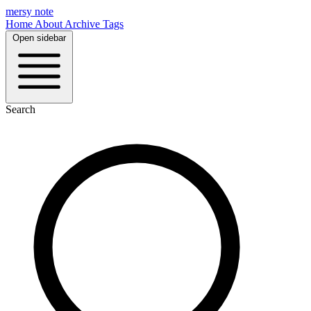
mersy note
Home
About
Archive
Tags
Open sidebar
Search