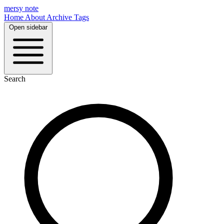
mersy note
Home
About
Archive
Tags
Open sidebar
Search