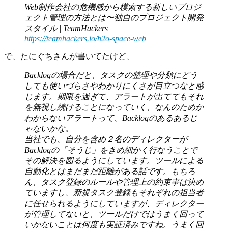
Web制作会社の危機感から模索する新しいプロジ
ェクト管理の方法とは〜独自のプロジェクト開発
スタイル | TeamHackers
https://teamhackers.io/h2o-space-web
で、たにぐちさんが書いてたけど、
Backlogの場合だと、タスクの整理や分類にどう
しても使いづらさやわかりにくさが目立つなと感
じます。期限を過ぎて、アラートが出ててもそれ
を無視し続けることになっていく、なんのためか
わからないアラートって、Backlogのあるあるじ
ゃないかな。
当社でも、自分を含め２名のディレクターが
Backlogの「そうじ」をきめ細かく行なうことで
その解決を図るようにしています。ツールによる
自動化とはまだまだ距離がある話です。もちろ
ん、タスク登録のルールや管理上の約束事は決め
ていますし、新規タスク登録もそれぞれの担当者
に任せられるようにしていますが、ディレクター
が管理してないと、ツールだけではうまく回って
いかないことは何度も実証済みですね。うまく回