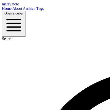
mersy note
Home
About
Archive
Tags
Open sidebar
Search