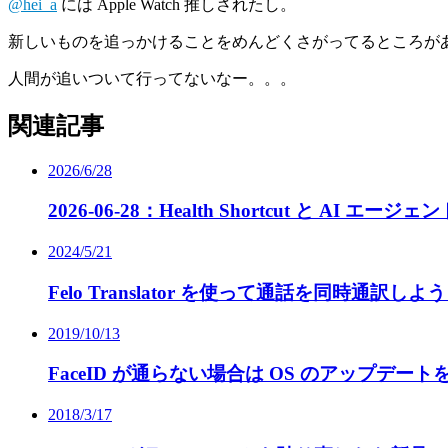
@hei_a
には Apple Watch 推しされたし。
新しいものを追っかけることをめんどくさがってるところが
人間が追いついて行ってないなー。。。
関連記事
2026/6/28
2026-06-28：Health Shortcut と AI エー
2024/5/21
Felo Translator を使って通話を同時通訳し
2019/10/13
FaceID が通らない場合は OS のアップデー
2018/3/17