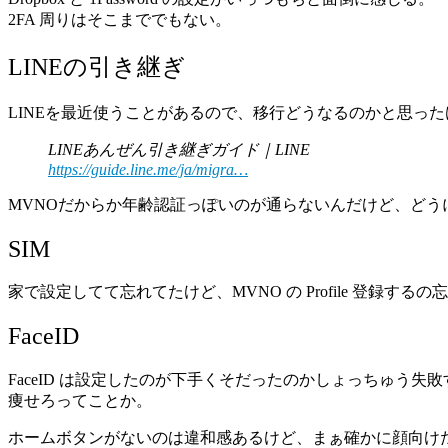
2FA 周りはそこまででもない。
LINEの引き継ぎ
LINEを最近使うことがあるので、移行どうなるのかと思っ
LINEあんぜん引き継ぎガイド｜LINE
https://guide.line.me/ja/migra…
MVNOだからか年齢認証っぽいのが通らないんだけど、どう
SIM
家で設定してて忘れてたけど、MVNO の Profile 登録
FaceID
FaceID は設定したのが下手くそだったのかしょっちゅう失
痩せろってことか。
ホームボタンがないのは違和感あるけど、まぁ確かに顔向け