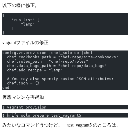
以下の様に修正。
{
    "run_list":[
        "lamp"
    ]
}
vagrantファイルの修正
config.vm.provision :chef_solo do |chef|
  chef.cookbooks_path = "chef-repo/site-cookbooks"
  chef.roles_path = "chef-repo/roles"
  chef.data_bags_path = "chef-repo/data_bags"
  chef.add_recipe = "lamp"
  # You may also specify custom JSON attributes:
  chef.json = {}
end
仮想マシンを再起動
$ vagrant provision
$ knife solo prepare test_vagrant5
みたいなコマンドうつけど、 test_vagrant5 のところは、