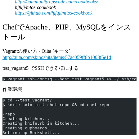
http://community.opscode.com/cookbooks/
hjfuji/mtos-cookbook
https://github.com/hjfuji/mtos-cookbook
ChefでApache、PHP、MySQLをインス
トール
Vagrantの使い方 - Qiita [キータ]
http://qiita.com/skinoshita/items/57ac059ff8b1008f5e1d
test_vagrant5 でSSHできる様にする
$ vagrant ssh-config --host test_vagrant5 >> ~/.ssh/con
作業環境
$ cd ~/test_vagrant/
$ knife solo init chef-repo && cd chef-repo
-repo
Creating kitchen...
Creating knife.rb in kitchen...
Creating cupboards...
Setting up Berkshelf...