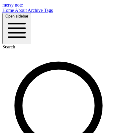
mersy note
Home
About
Archive
Tags
Open sidebar
Search