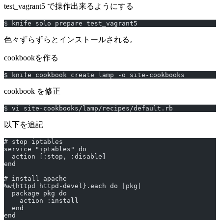
test_vagrant5 で操作出来るようにする
$ knife solo prepare test_vagrant5
色々ずらずらとインストールされる。
cookbookを作る
$ knife cookbook create lamp -o site-cookbooks
cookbook を修正
$ vi site-cookbooks/lamp/recipes/default.rb
以下を追記
# stop iptables
service "iptables" do
  action [:stop, :disable]
end
# install apache
%w{httpd httpd-devel}.each do |pkg|
  package pkg do
    action :install
  end
end