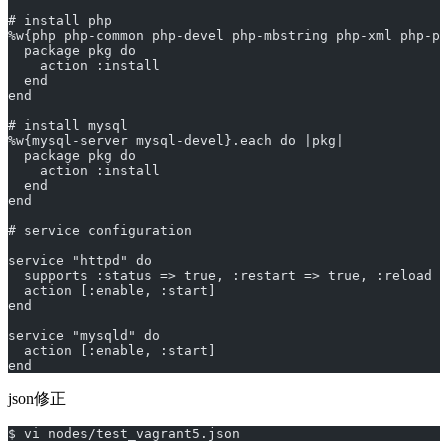
# install php
%w{php php-common php-devel php-mbstring php-xml php-pe
  package pkg do
    action :install
  end
end
# install mysql
%w{mysql-server mysql-devel}.each do |pkg|
  package pkg do
    action :install
  end
end
# service configuration
service "httpd" do
  supports :status => true, :restart => true, :reload =
  action [:enable, :start]
end
service "mysqld" do
  action [:enable, :start]
end
json修正
$ vi nodes/test_vagrant5.json