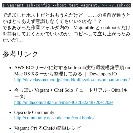
$ vagrant ssh-config --host test_vagrant5 >> ~/.ssh/con
で追加したホストだとおもうんだけど、ここの名前が違うと
かはとりあえず意識しなくてもいいのかな？？
できあがった作業フォルダ内の Vagrantfile と cookbook だけ
を共有しておくとかでいいのか。コピペして立ち上がったみ
たいだし。
参考リンク
AWS EC2サーバに対するknife solo実行環境構築手順 on
Mac OS Xを一から整理してみる ｜ Developers.IO
http://dev.classmethod.jp/cloud/knife-solo-env-prepare-memo/
今っぽい Vagrant + Chef Solo チュートリアル - Qiita [キ
ータ]
http://qiita.com/taiki45/items/b46a2f32248720ec2bae
Opscode Community
http://community.opscode.com/cookbooks/
Vagrantで作るChefの簡単レシピ