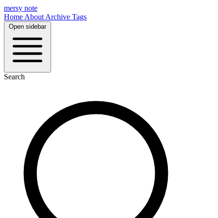
mersy note
Home
About
Archive
Tags
Open sidebar
Search